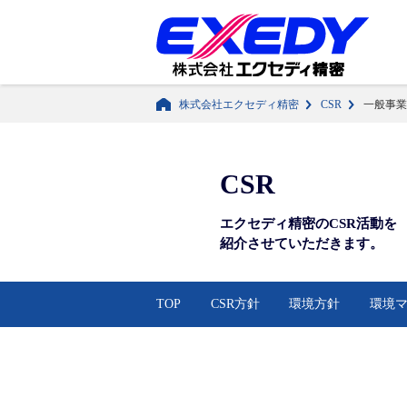
株式会社エクセディ精密
CSR
一般事業
CSR
エクセディ精密の
CSR活動を
紹介させて
いただきます。
TOP
CSR方針
環境方針
環境