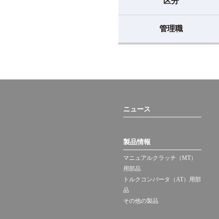
区分
管理職
ニュース
製品情報
マニュアルクラッチ（MT）
用部品
トルクコンバータ（AT）用部
品
その他の製品