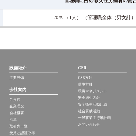
管理職に占める女性労働者の割
20％ （1人） （管理職全体（男女計）
設備紹介
CSR
主要設備
CSR方針
環境方針
会社案内
環境マネジメント
安全衛生方針
ご挨拶
安全衛生活動組織
企業理念
社会貢献活動
会社概要
一般事業主行動計画
沿革
お問い合わせ
取引先一覧
受賞と認証取得