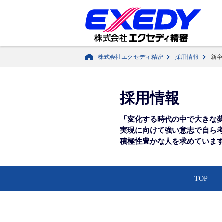
株式会社エクセディ精密
採用情報
新
採用情報
「変化する時代の中で大きな
実現に向けて強い意志で
自ら
積極性豊かな人を
求めていま
TOP