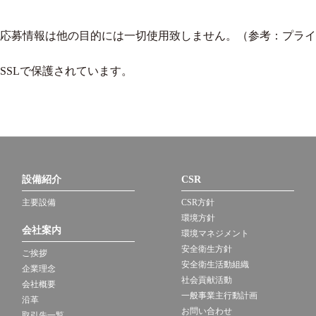
応募情報は他の目的には一切使用致しません。（参考：
プライ
SSLで保護されています。
設備紹介
CSR
主要設備
CSR方針
環境方針
会社案内
環境マネジメント
安全衛生方針
ご挨拶
安全衛生活動組織
企業理念
社会貢献活動
会社概要
一般事業主行動計画
沿革
お問い合わせ
取引先一覧