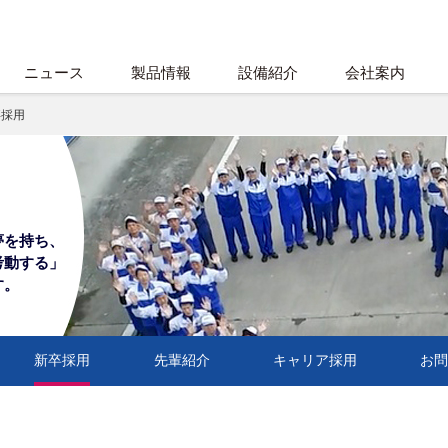
ニュース
製品情報
設備紹介
会社案内
卒採用
夢を
持ち、
考動する」
す。
新卒採用
先輩紹介
キャリア採用
お問